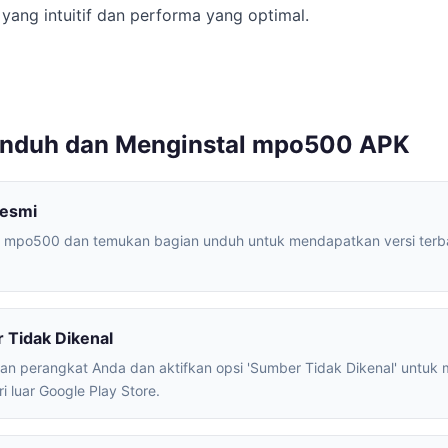
ang intuitif dan performa yang optimal.
nduh dan Menginstal mpo500 APK
Resmi
mi mpo500 dan temukan bagian unduh untuk mendapatkan versi terbar
 Tidak Dikenal
an perangkat Anda dan aktifkan opsi 'Sumber Tidak Dikenal' untu
ari luar Google Play Store.