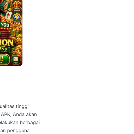
litas tinggi
 APK, Anda akan
elakukan berbagai
aman pengguna