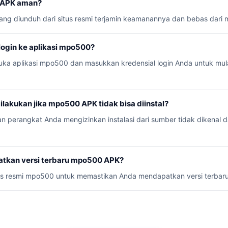
 APK aman?
ng diunduh dari situs resmi terjamin keamanannya dan bebas dari 
ogin ke aplikasi mpo500?
 buka aplikasi mpo500 dan masukkan kredensial login Anda untuk m
ilakukan jika mpo500 APK tidak bisa diinstal?
n perangkat Anda mengizinkan instalasi dari sumber tidak dikenal da
tkan versi terbaru mpo500 APK?
tus resmi mpo500 untuk memastikan Anda mendapatkan versi terbaru d