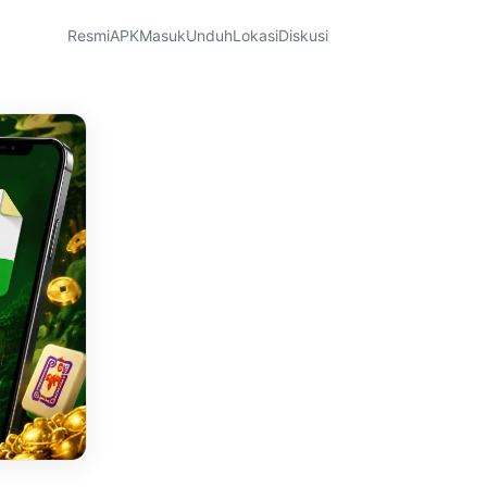
Resmi
APK
Masuk
Unduh
Lokasi
Diskusi