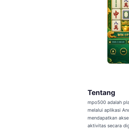
Tentang
mpo500 adalah pla
melalui aplikasi 
mendapatkan akses
aktivitas secara d