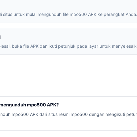
di situs untuk mulai mengunduh file mpo500 APK ke perangkat Anda
i
esai, buka file APK dan ikuti petunjuk pada layar untuk menyelesaika
 mengunduh mpo500 APK?
nduh mpo500 APK dari situs resmi mpo500 dengan mengikuti petu