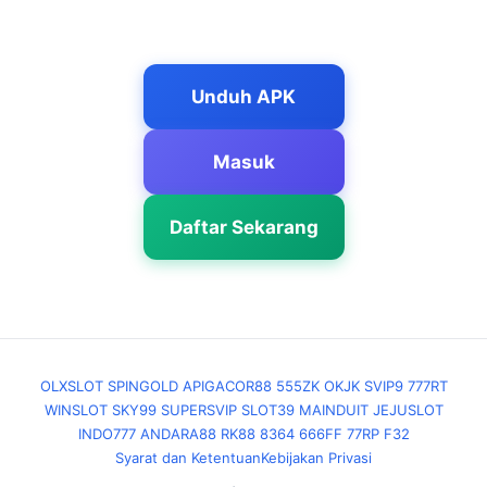
Unduh APK
Masuk
Daftar Sekarang
OLXSLOT
SPINGOLD
APIGACOR88
555ZK
OKJK
SVIP9
777RT
WINSLOT
SKY99
SUPERSVIP
SLOT39
MAINDUIT
JEJUSLOT
INDO777
ANDARA88
RK88
8364
666FF
77RP
F32
Syarat dan Ketentuan
Kebijakan Privasi