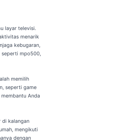
u layar televisi.
ktivitas menarik
enjaga kebugaran,
m seperti mpo500,
alah memilih
n, seperti game
an membantu Anda
r di kalangan
rumah, mengikuti
 hanya dengan