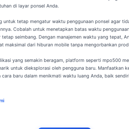
tuhan di layar ponsel Anda.
ing untuk tetap mengatur waktu penggunaan ponsel agar t
lainnya. Cobalah untuk menetapkan batas waktu penggunaan 
r tetap seimbang. Dengan manajemen waktu yang tepat, An
t maksimal dari hiburan mobile tanpa mengorbankan produ
plikasi yang semakin beragam, platform seperti mpo500 m
narik untuk dieksplorasi oleh pengguna baru. Manfaatkan k
cara baru dalam menikmati waktu luang Anda, baik sendi
mi