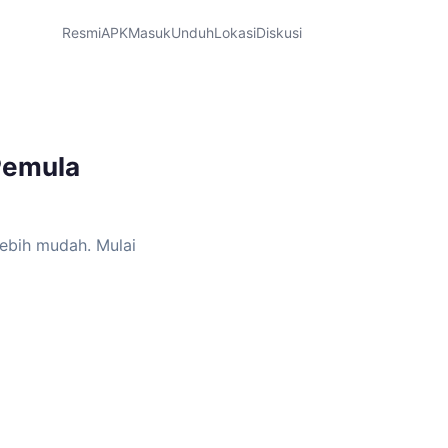
Resmi
APK
Masuk
Unduh
Lokasi
Diskusi
Pemula
ebih mudah. Mulai